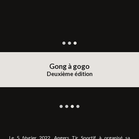
Gong à gogo
Deuxième
édition
Le
5
février
202
2
, Angers Tir Sportif, à organisé sa